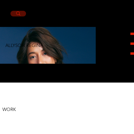
ALLYSON REGINA
HEIGHT 1,74CM. BUST 80CM. WAIST 65CM.
HIPS 89CM. SHOES 4MX. EYES BROWN. HAIR
BROWN.
WORK