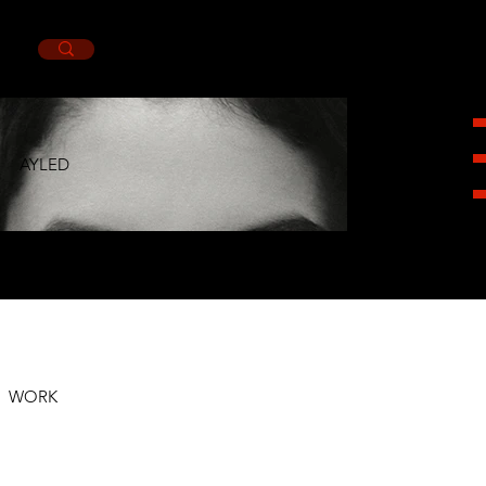
AYLED
HEIGHT
1,76CM.
BUST
88CM.
WAIST
62CM.
HIPS
94CM.
SHOES
5MX.
EYES
BROWN.
HAIR
BROWN.
WORK