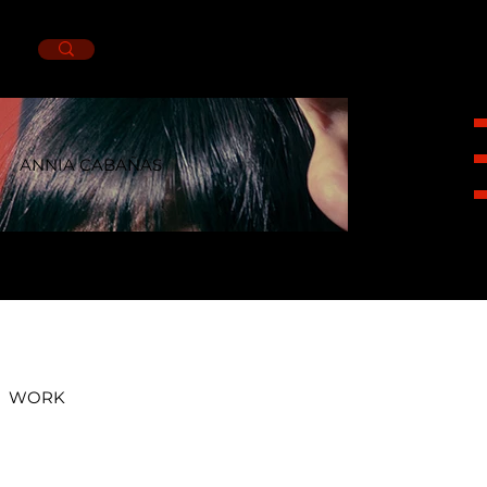
ANNIA CABAÑAS
HEIGHT
1,63CM.
BUST
83CM.
WAIST
69CM.
HIPS
90CM.
SHOES
4MX.
EYES
BROWN.
HAIR
BROWN.
WORK