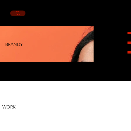
BRANDY
HEIGHT
1,78CM.
BUST
105CM.
WAIST
83CM.
HIPS
101CM.
SHOES
7.5MX.
EYES
BROWN.
HAIR
BLACK.
WORK