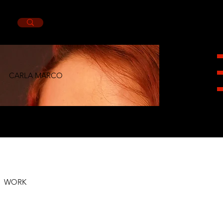
CARLA MARCO
HEIGHT
1,65CM.
BUST
86CM.
WAIST
70CM.
HIPS
99CM.
SHOES
4.5MX.
EYES
BROWN.
HAIR
RED.
WORK