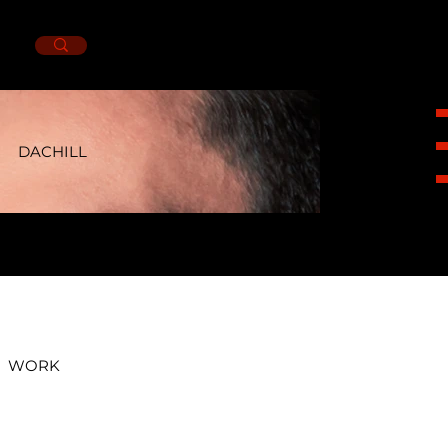
DACHILL
HEIGHT
1,81CM.
SUIT
38L.
NECK
16.
PANTS
30X31.
SHOES
8.5MX.
EYES
BROWN.
HAIR
BROWN.
WORK