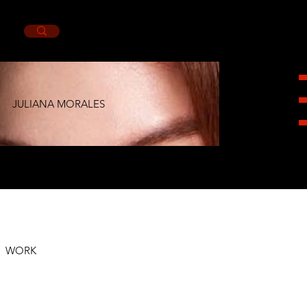
JULIANA MORALES
HEIGHT 1,72CM. BUST 84CM. WAIST 67CM.
HIPS 90CM. SHOES 6MX. EYES BROWN.
HAIR RED.
WORK