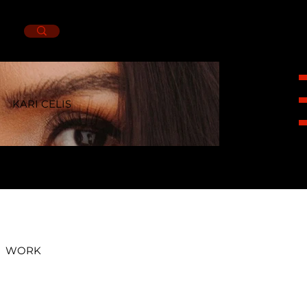
KARI CELIS
HEIGHT 1,62CM. BUST 86CM. WAIST 70CM.
HIPS 95CM. SHOES 4.5MX. EYES BROWN.
HAIR BLACK.
WORK