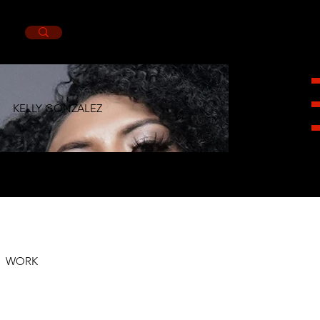
KELLY GONZALEZ
HEIGHT 1,64CM. BUST 86CM. WAIST 68CM.
HIPS 94CM. SHOES 5MX. EYES BROWN.
HAIR BROWN.
WORK