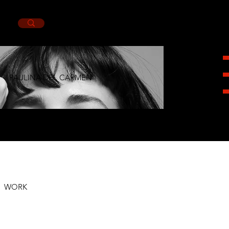
PAULINA DEL CARMEN
HEIGHT
1,70CM.
BUST
83CM.
WAIST
65CM.
HIPS
89CM.
SHOES
7MX.
EYES
BROWN.
HAIR
BROWN.
WORK