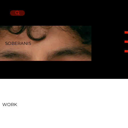
SOBERANIS
HEIGHT 1,85CM. SUIT 38L. NECK 14.5.
PANTS 32X32. SHOES 8MX. EYES GREEN.
HAIR BLACK.
WORK