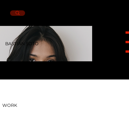
BASTIAN SOTO
HEIGHT
1,82CM.
BUST
80CM.
WAIST
65CM.
HIPS
90CM.
SHOES
5MX.
EYES
BROWN.
HAIR
BROWN.
WORK