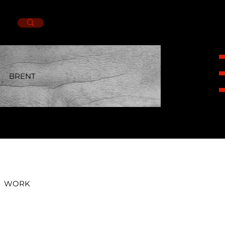
BRENT
HEIGHT
1,85CM.
SUIT
42R.
NECK
16.5.
PANTS
32X32.
SHOES
10MX.
EYES
GREEN.
HAIR
BROWN.
WORK