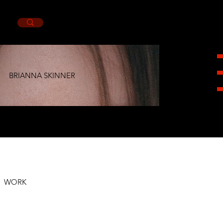
BRIANNA SKINNER
HEIGHT
1,79CM.
BUST
84CM.
WAIST
60CM.
HIPS
92CM.
SHOES
6.5MX.
EYES
GREEN.
HAIR
BROWN.
WORK