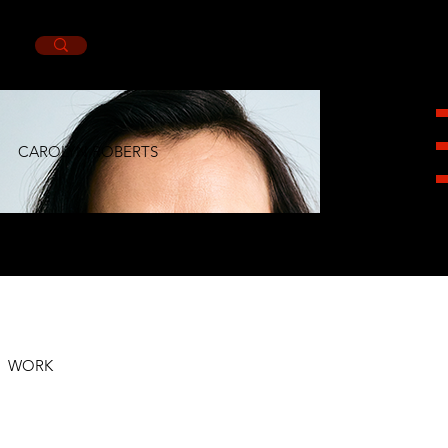
CAROLYN ROBERTS
HEIGHT
1,79CM.
BUST
88CM.
WAIST
61CM.
HIPS
92CM.
SHOES
7MX.
EYES
GREEN.
HAIR
BROWN.
WORK