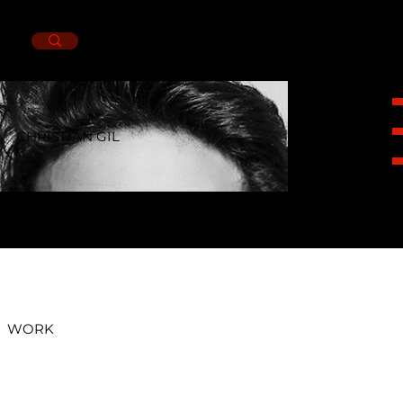
CHRISTIAN GIL
HEIGHT
1,86CM.
SUIT
42R.
NECK
15.
PANTS
31X32.
SHOES
11MX.
EYES
BROWN.
HAIR
BROWN.
WORK