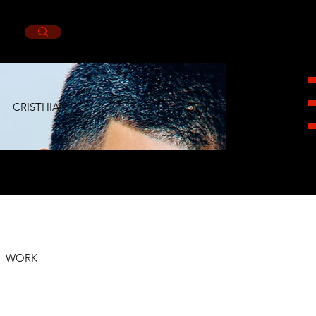
CRISTHIAN
HEIGHT 1,80CM. SUIT 38L. NECK 11. PANTS
32X32. SHOES 8.5MX. EYES BROWN. HAIR
BROWN.
WORK