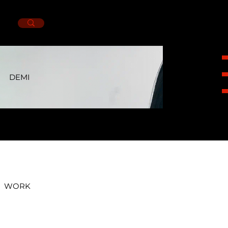
DEMI
HEIGHT
1,79CM.
BUST
83CM.
WAIST
62CM.
HIPS
93CM.
SHOES
6.5MX.
EYES
BLUE.
HAIR
BLACK.
WORK