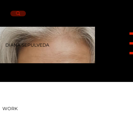
DIANA SEPULVEDA
HEIGHT
1,65CM.
BUST
84CM.
WAIST
70CM.
HIPS
88CM.
SHOES
4.5MX.
EYES
BROWN
HAIR
GRAY.
WORK