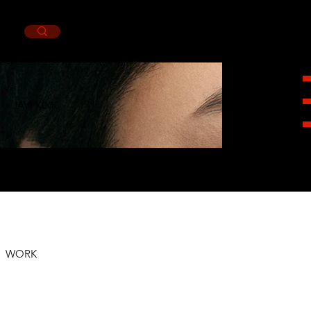
JAVI KIM
HEIGHT
1,85CM.
SUIT
38L.
NECK
15.
PANTS
30X32.
SHOES
7.5MX.
EYES
BROWN.
HAIR
BLACK
WORK