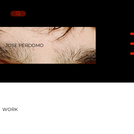
JOSE PERDOMO
HEIGHT
1,72CM.
SUIT
36L.
NECK
15CM.
PANTS
32X33.
SHOES
8.5MX.
EYES
GREEN.
HAIR
BROWN.
WORK