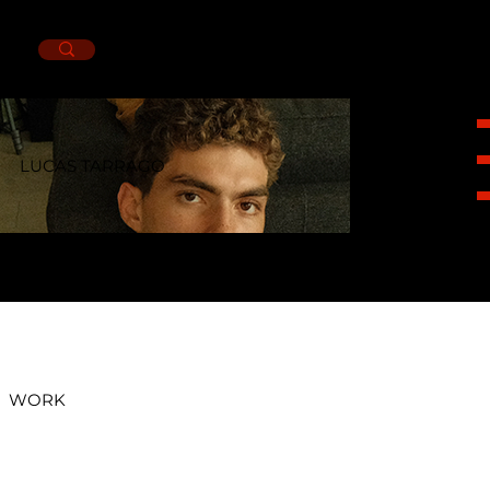
LUCAS TARRAGO
HEIGHT
1,82CM.
SUIT
36R.
NECK
15.5.
PANTS
30X32.
SHOES
9.5MX.
EYES
BROWN.
HAIR
BROWN.
WORK