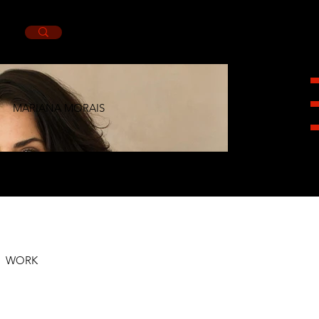
MARIANA MORAIS
HEIGHT
1,70CM.
BUST
86CM.
WAIST
64CM.
HIPS
92CM.
SHOES
4MX.
EYES
BROWN.
HAIR
BROWN.
WORK