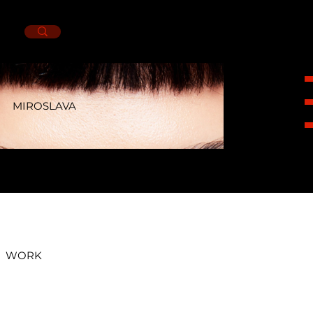
MIROSLAVA
HEIGHT
1,67CM.
BUST
84CM.
WAIST
63CM.
HIPS
89CM.
SHOES
4MX.
EYES
BROWN.
HAIR
BROWN.
WORK