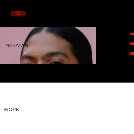
NARAYAN
HEIGHT 1,78CM. SUIT 36R. NECK 15. PANTS
30X30. SHOES 7MX. EYES BROWN. HAIR
BROWN.
WORK