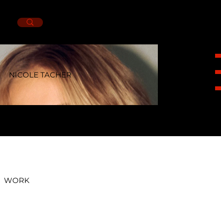
NICOLE TACHER
HEIGHT
1,75CM.
BUST
83CM.
WAIST
64CM.
HIPS
91CM.
SHOES
6.5MX.
EYES
BLUE.
HAIR
BLOND.
WORK