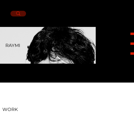
RAYMI
HEIGHT
1,83CM.
SUIT
36L.
NECK
12.
PANTS
32X32.
SHOES
8.5MX.
EYES
BROWN.
HAIR
BLACK.
WORK