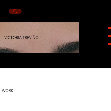
VICTORIA TREVIÑO
HEIGHT
1,72CM.
BUST
81CM.
WAIST
61CM.
HIPS
89CM.
SHOES
4.5MX.
EYES
BLUE.
HAIR
BROWN.
WORK