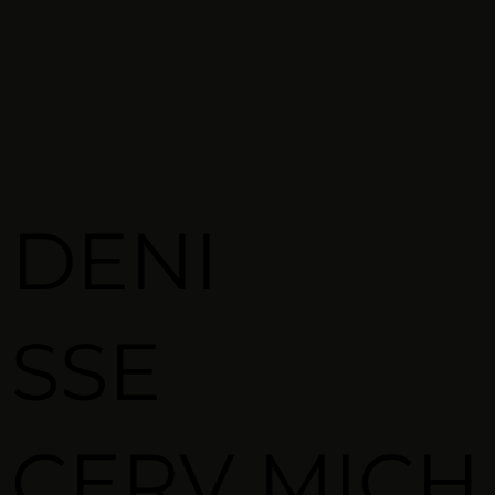
DENI
SSE
CERV
MICH