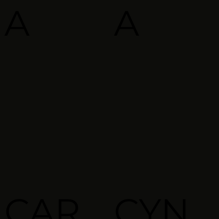
A
A
CAR
CYN