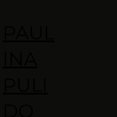
PAUL
INA
PULI
DO