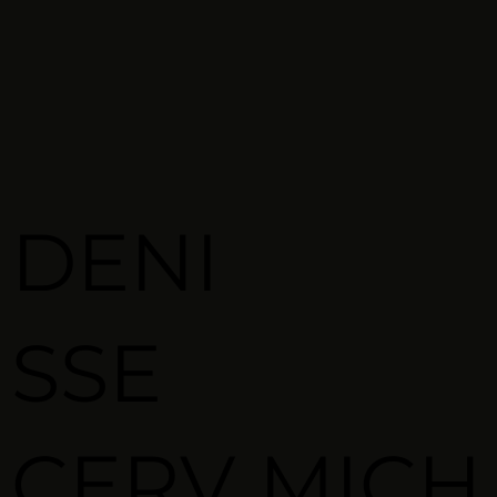
DENI
SSE
CERV
MICH