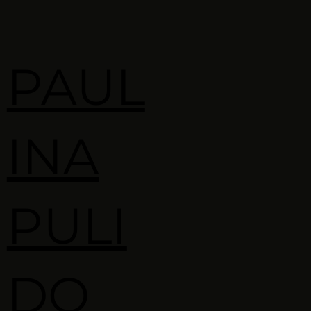
PAUL
INA
PULI
DO