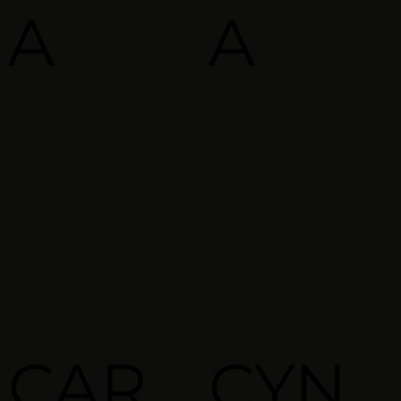
A
A
CAR
CYN