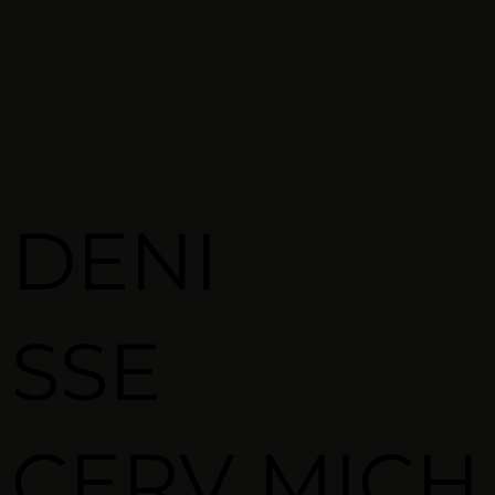
DENI
SSE
CERV
MICH