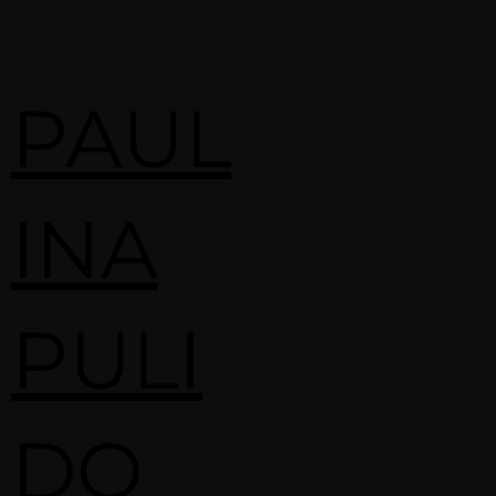
PAUL
INA
PULI
DO