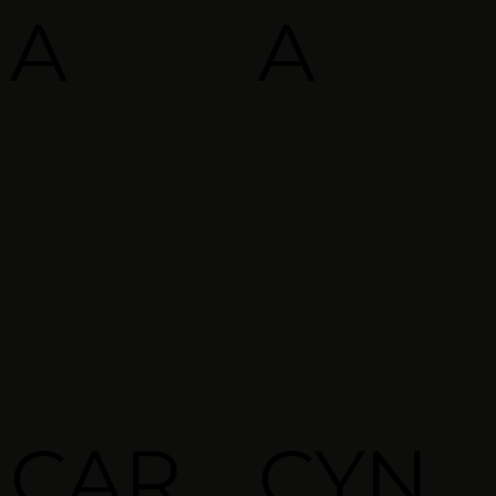
A
A
CAR
CYN