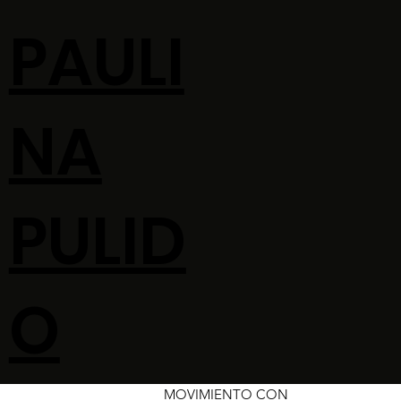
PAULI
NA
PULID
O
MOVIMIENTO CON