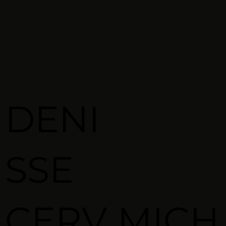
DENI
SSE
CERV
MICH