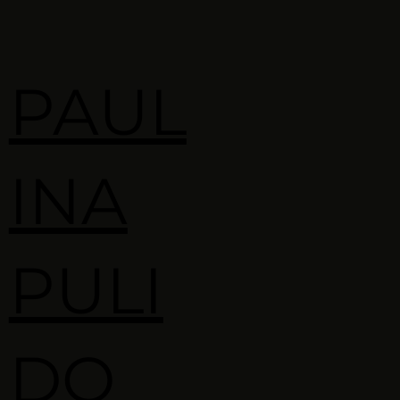
PAUL
INA
PULI
DO