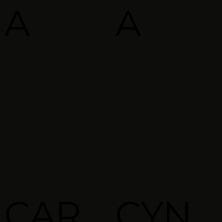
A
A
CAR
CYN