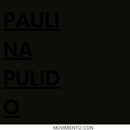
PAULI
NA
PULID
O
MOVIMIENTO CON