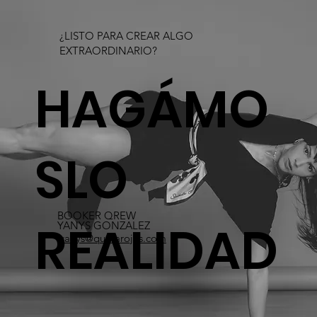
¿LISTO PARA CREAR ALGO
EXTRAORDINARIO?​
HAGÁMO
SLO
BOOKER QREW
REALIDAD
YANYS GONZALEZ
yanys@quetarojas.com